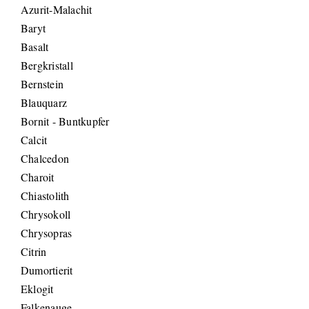
Azurit-Malachit
Baryt
Basalt
Bergkristall
Bernstein
Blauquarz
Bornit - Buntkupfer
Calcit
Chalcedon
Charoit
Chiastolith
Chrysokoll
Chrysopras
Citrin
Dumortierit
Eklogit
Falkenauge