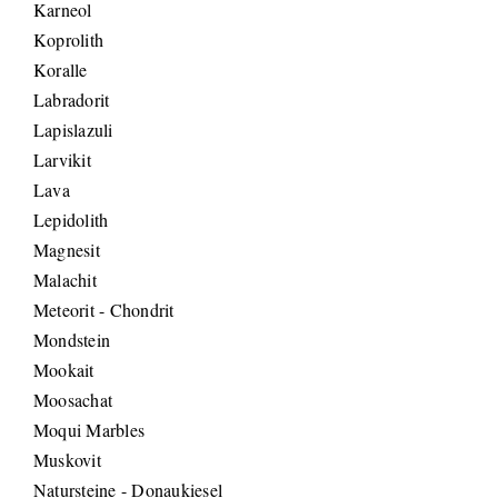
Karneol
Koprolith
Koralle
Labradorit
Lapislazuli
Larvikit
Lava
Lepidolith
Magnesit
Malachit
Meteorit - Chondrit
Mondstein
Mookait
Moosachat
Moqui Marbles
Muskovit
Natursteine - Donaukiesel