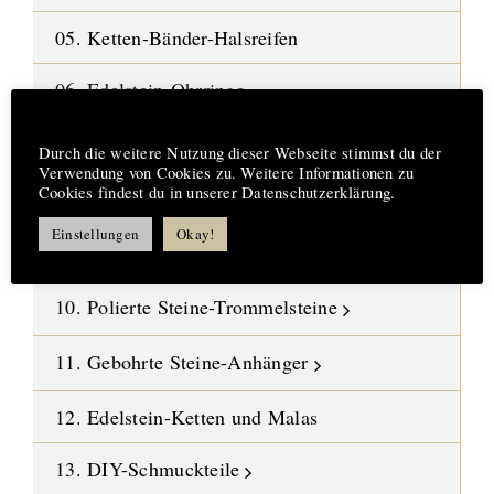
05. Ketten-Bänder-Halsreifen
06. Edelstein-Ohrringe
Hinweis
07. Mineralien-Rohsteine
Durch die weitere Nutzung dieser Webseite stimmst du der
Verwendung von Cookies zu. Weitere Informationen zu
Cookies findest du in unserer Datenschutzerklärung.
08. Fossilien-Wüstensteine
Einstellungen
Okay!
09. Kristalle
10. Polierte Steine-Trommelsteine
11. Gebohrte Steine-Anhänger
12. Edelstein-Ketten und Malas
13. DIY-Schmuckteile