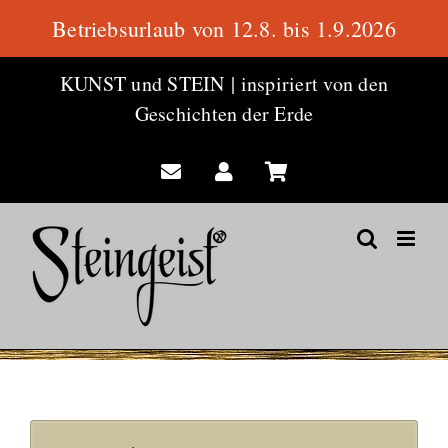
Betriebsurlaub von 12.8. bis 1.9.2026
Zum
KUNST und STEIN
|
inspiriert von den
Inhalt
Geschichten der Erde
springen