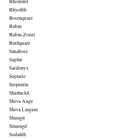
Rhodonit
Rhyolith
Rosenquarz
Rubin
Rubin-Zoisit
Rutilquarz
Sandrose
Saphir
Sardonyx
Septarie
Serpentin
Shattuckit
Shiva Auge
Shiva Lingam
Shungit
Smaragd
Sodalith