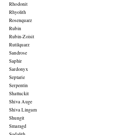
Rhodonit
Rhyolith
Rosenquarz
Rubin
Rubin-Zoisit
Rutilquarz
Sandrose
Saphir
Sardonyx
Septarie
Serpentin
Shattuckit
Shiva Auge
Shiva Lingam
Shungit
Smaragd
Sodalith