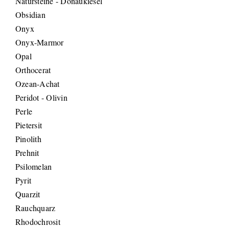
Natursteine - Donaukiesel
Obsidian
Onyx
Onyx-Marmor
Opal
Orthocerat
Ozean-Achat
Peridot - Olivin
Perle
Pietersit
Pinolith
Prehnit
Psilomelan
Pyrit
Quarzit
Rauchquarz
Rhodochrosit