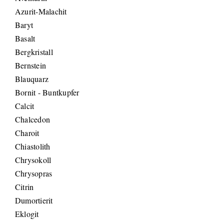
Azurit-Malachit
Baryt
Basalt
Bergkristall
Bernstein
Blauquarz
Bornit - Buntkupfer
Calcit
Chalcedon
Charoit
Chiastolith
Chrysokoll
Chrysopras
Citrin
Dumortierit
Eklogit