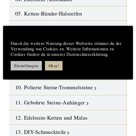
05. Ketten-Bänder-Halsreifen
06. Edelstein-Ohrringe
Hinweis
07. Mineralien-Rohsteine
Durch die weitere Nutzung dieser Webseite stimmst du der
Verwendung von Cookies zu. Weitere Informationen zu
Cookies findest du in unserer Datenschutzerklärung.
08. Fossilien-Wüstensteine
Einstellungen
Okay!
09. Kristalle
10. Polierte Steine-Trommelsteine
11. Gebohrte Steine-Anhänger
12. Edelstein-Ketten und Malas
13. DIY-Schmuckteile