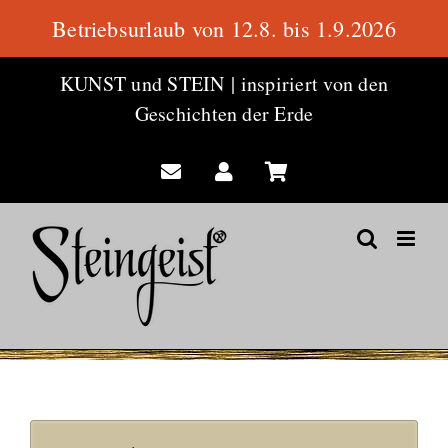
Betriebsurlaub von 12.8. bis 1.9.2026
Zum
KUNST und STEIN
|
inspiriert von den
Inhalt
Geschichten der Erde
springen