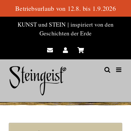
Betriebsurlaub von 12.8. bis 1.9.2026
Zum
KUNST und STEIN
|
inspiriert von den
Inhalt
Geschichten der Erde
springen