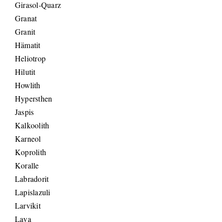
Girasol-Quarz
Granat
Granit
Hämatit
Heliotrop
Hilutit
Howlith
Hypersthen
Jaspis
Kalkoolith
Karneol
Koprolith
Koralle
Labradorit
Lapislazuli
Larvikit
Lava