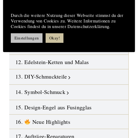
08. Fossilien-Wüstensteine
Hinweis
09. Kristalle
Durch die weitere Nutzung dieser Webseite stimmst du der
Verwendung von Cookies zu. Weitere Informationen zu
Cookies findest du in unserer Datenschutzerklärung.
10. Polierte Steine-Trommelsteine
Einstellungen
Okay!
11. Gebohrte Steine-Anhänger
12. Edelstein-Ketten und Malas
13. DIY-Schmuckteile
14. Symbol-Schmuck
15. Design-Engel aus Fusingglas
16.
Neue Highlights
17. Aufträge-Reparaturen