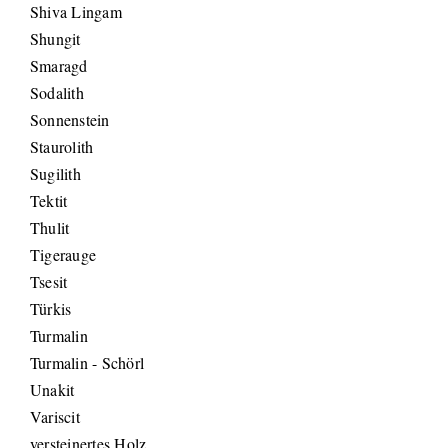
Shiva Lingam
Shungit
Smaragd
Sodalith
Sonnenstein
Staurolith
Sugilith
Tektit
Thulit
Tigerauge
Tsesit
Türkis
Turmalin
Turmalin - Schörl
Unakit
Variscit
versteinertes Holz