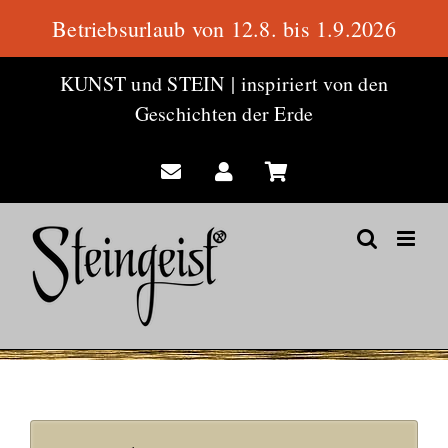
Betriebsurlaub von 12.8. bis 1.9.2026
Zum
KUNST und STEIN
|
inspiriert von den
Inhalt
Geschichten der Erde
springen