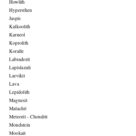
Howlith
Hypersthen
Jaspis
Kalkoolith
Karneol
Koprolith
Koralle
Labradorit
Lapislazuli
Larvikit
Lava
Lepidolith
Magnesit
Malachit
Meteorit - Chondrit
Mondstein
Mookait