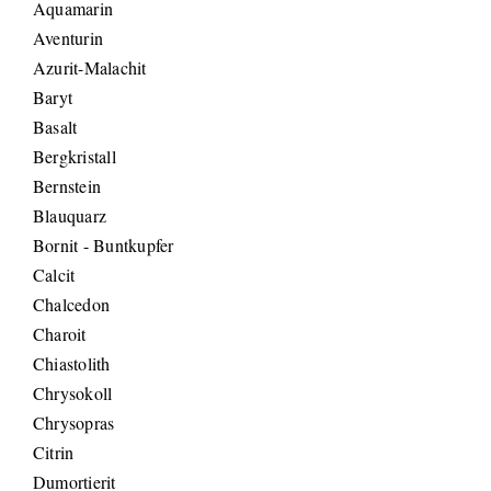
Aquamarin
Aventurin
Azurit-Malachit
Baryt
Basalt
Bergkristall
Bernstein
Blauquarz
Bornit - Buntkupfer
Calcit
Chalcedon
Charoit
Chiastolith
Chrysokoll
Chrysopras
Citrin
Dumortierit