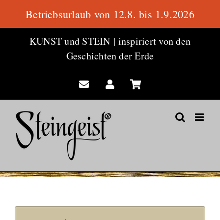
Betriebsurlaub von 12.8. bis 1.9.2026
Zum
KUNST und STEIN
|
inspiriert von den
Inhalt
Geschichten der Erde
springen