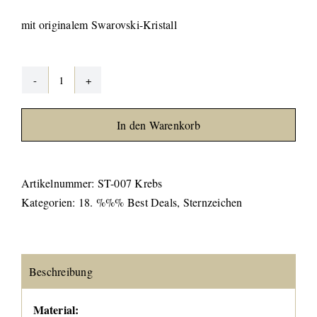
war:
ist:
mit originalem Swarovski-Kristall
€ 9,50
€ 2,50.
Sternzeichen-
Anhänger
In den Warenkorb
"Krebs"
Menge
Artikelnummer:
ST-007 Krebs
Kategorien:
18. %%% Best Deals
,
Sternzeichen
Beschreibung
Material: