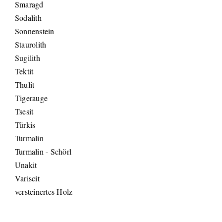
Smaragd
Sodalith
Sonnenstein
Staurolith
Sugilith
Tektit
Thulit
Tigerauge
Tsesit
Türkis
Turmalin
Turmalin - Schörl
Unakit
Variscit
versteinertes Holz