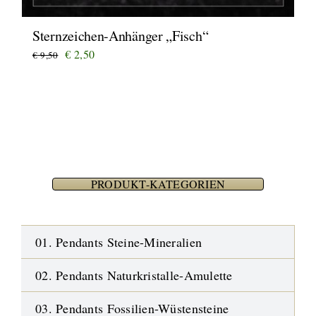
Sternzeichen-Anhänger „Fisch“
Ursprünglicher
Aktueller
€
2,50
€
9,50
Preis
Preis
war:
ist:
€ 9,50
€ 2,50.
PRODUKT-KATEGORIEN
01. Pendants Steine-Mineralien
02. Pendants Naturkristalle-Amulette
03. Pendants Fossilien-Wüstensteine