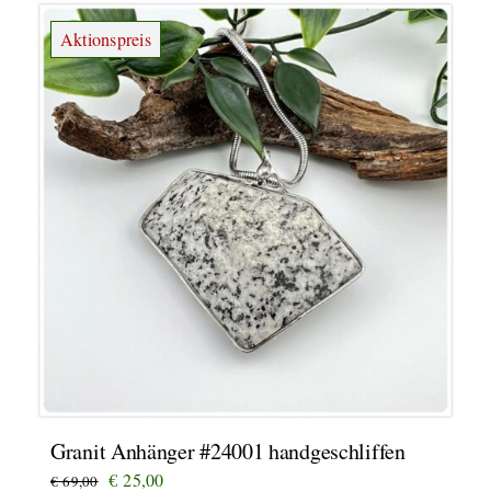
Aktionspreis
Granit Anhänger #24001 handgeschliffen
Ursprünglicher
Aktueller
€
25,00
€
69,00