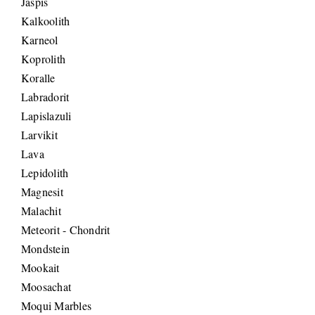
Jaspis
Kalkoolith
Karneol
Koprolith
Koralle
Labradorit
Lapislazuli
Larvikit
Lava
Lepidolith
Magnesit
Malachit
Meteorit - Chondrit
Mondstein
Mookait
Moosachat
Moqui Marbles