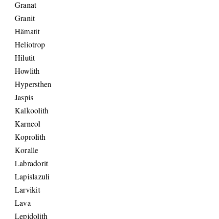
Granat
Granit
Hämatit
Heliotrop
Hilutit
Howlith
Hypersthen
Jaspis
Kalkoolith
Karneol
Koprolith
Koralle
Labradorit
Lapislazuli
Larvikit
Lava
Lepidolith