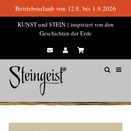
Betriebsurlaub von 12.8. bis 1.9.2026
Zum
KUNST und STEIN
|
inspiriert von den
Inhalt
Geschichten der Erde
springen