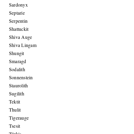
Sardonyx
Septarie
Serpentin
Shattuckit
Shiva Auge
Shiva Lingam
Shungit
Smaragd
Sodalith
Sonnenstein
Staurolith
Sugilith
Tektit
Thulit
Tigerauge
Tsesit
Türkis