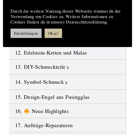
Hinweis
09. Kristalle
Durch die weitere Nutzung dieser Webseite stimmst du der
Verwendung von Cookies zu. Weitere Informationen zu
10. Polierte Steine-Trommelsteine
Cookies findest du in unserer Datenschutzerklärung.
Einstellungen
Okay!
11. Gebohrte Steine-Anhänger
12. Edelstein-Ketten und Malas
13. DIY-Schmuckteile
14. Symbol-Schmuck
15. Design-Engel aus Fusingglas
16.
Neue Highlights
17. Aufträge-Reparaturen