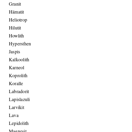
Granit
Hämatit
Heliotrop
Hilutit
Howlith
Hypersthen
Jaspis
Kalkoolith
Karneol
Koprolith
Koralle
Labradorit
Lapislazuli
Larvikit
Lava
Lepidolith
Magnesit