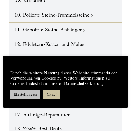
09. Kristalle
10. Polierte Steine-Trommelsteine
11. Gebohrte Steine-Anhänger
12. Edelstein-Ketten und Malas
13. DIY-Schmuckteile
Hinweis
14. Symbol-Schmuck
Durch die weitere Nutzung dieser Webseite stimmst du der
Verwendung von Cookies zu. Weitere Informationen zu
Cookies findest du in unserer Datenschutzerklärung.
15. Design-Engel aus Fusingglas
Einstellungen
Okay!
16.
Neue Highlights
17. Aufträge-Reparaturen
18. %%% Best Deals