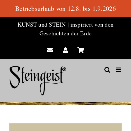
Betriebsurlaub von 12.8. bis 1.9.2026
Zum
KUNST und STEIN
|
inspiriert von den
Inhalt
Geschichten der Erde
springen