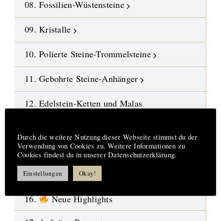
08. Fossilien-Wüstensteine
09. Kristalle
10. Polierte Steine-Trommelsteine
11. Gebohrte Steine-Anhänger
12. Edelstein-Ketten und Malas
Hinweis
13. DIY-Schmuckteile
Durch die weitere Nutzung dieser Webseite stimmst du der
Verwendung von Cookies zu. Weitere Informationen zu
14. Symbol-Schmuck
Cookies findest du in unserer Datenschutzerklärung.
Einstellungen
Okay!
15. Design-Engel aus Fusingglas
16.
Neue Highlights