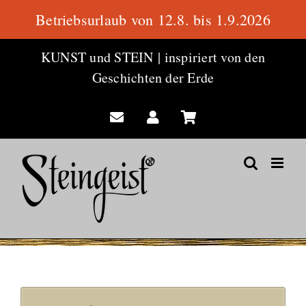
Betriebsurlaub von 12.8. bis 1.9.2026
Zum
KUNST und STEIN
|
inspiriert von den
Inhalt
Geschichten der Erde
springen