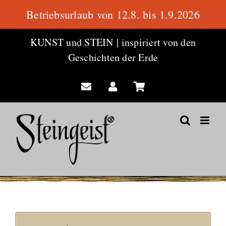
Betriebsurlaub von 12.8. bis 1.9.2026
Zum
KUNST und STEIN
|
inspiriert von den
Inhalt
Geschichten der Erde
springen