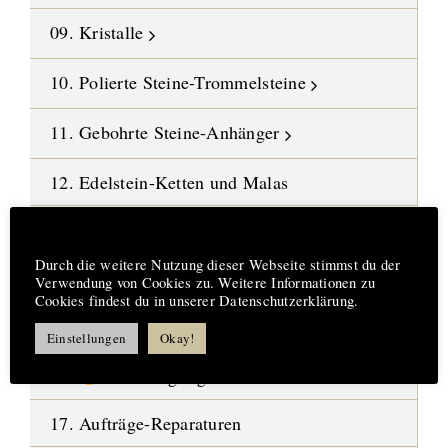
09. Kristalle
10. Polierte Steine-Trommelsteine
11. Gebohrte Steine-Anhänger
12. Edelstein-Ketten und Malas
13. DIY-Schmuckteile
Hinweis
Durch die weitere Nutzung dieser Webseite stimmst du der
14. Symbol-Schmuck
Verwendung von Cookies zu. Weitere Informationen zu
Cookies findest du in unserer Datenschutzerklärung.
15. Design-Engel aus Fusingglas
Einstellungen
Okay!
16.
Neue Highlights
17. Aufträge-Reparaturen