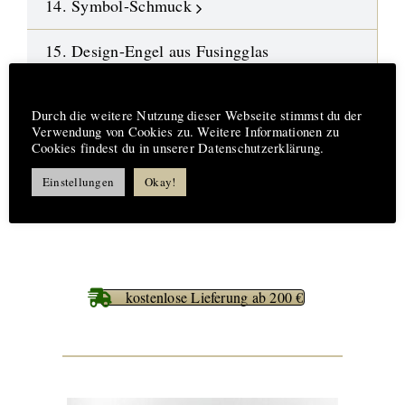
14. Symbol-Schmuck
15. Design-Engel aus Fusingglas
16.
Neue Highlights
Hinweis
Durch die weitere Nutzung dieser Webseite stimmst du der
Verwendung von Cookies zu. Weitere Informationen zu
17. Aufträge-Reparaturen
Cookies findest du in unserer Datenschutzerklärung.
18. %%% Best Deals
Einstellungen
Okay!
kostenlose Lieferung ab 200 €