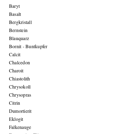
Baryt
Basalt
Bergkristall
Bernstein
Blauquarz
Bornit - Buntkupfer
Calcit
Chalcedon
Charoit
Chiastolith
Chrysokoll
Chrysopras
Citrin
Dumortierit
Eklogit
Falkenauge