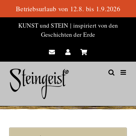
Betriebsurlaub von 12.8. bis 1.9.2026
Zum
KUNST und STEIN
|
inspiriert von den
Inhalt
Geschichten der Erde
springen