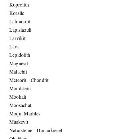
Koprolith
Koralle
Labradorit
Lapislazuli
Larvikit
Lava
Lepidolith
Magnesit
Malachit
Meteorit - Chondrit
Mondstein
Mookait
Moosachat
Moqui Marbles
Muskovit
Natursteine - Donaukiesel
Obsidian