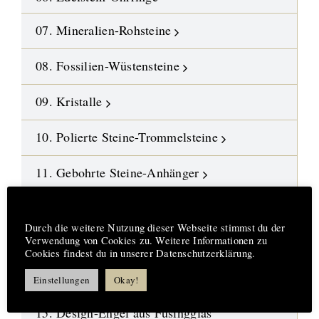
07. Mineralien-Rohsteine
08. Fossilien-Wüstensteine
09. Kristalle
10. Polierte Steine-Trommelsteine
11. Gebohrte Steine-Anhänger
12. Edelstein-Ketten und Malas
Hinweis
Durch die weitere Nutzung dieser Webseite stimmst du der
13. DIY-Schmuckteile
Verwendung von Cookies zu. Weitere Informationen zu
Cookies findest du in unserer Datenschutzerklärung.
14. Symbol-Schmuck
Einstellungen
Okay!
15. Design-Engel aus Fusingglas