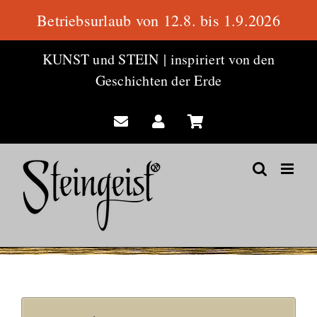
Betriebsurlaub von 12.8. bis 1.9.2026
Zum
KUNST und STEIN
|
inspiriert von den
Inhalt
Geschichten der Erde
springen