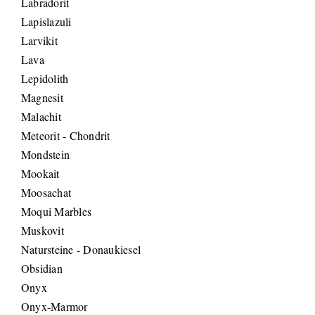
Labradorit
Lapislazuli
Larvikit
Lava
Lepidolith
Magnesit
Malachit
Meteorit - Chondrit
Mondstein
Mookait
Moosachat
Moqui Marbles
Muskovit
Natursteine - Donaukiesel
Obsidian
Onyx
Onyx-Marmor