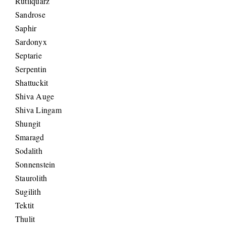
Rutilquarz
Sandrose
Saphir
Sardonyx
Septarie
Serpentin
Shattuckit
Shiva Auge
Shiva Lingam
Shungit
Smaragd
Sodalith
Sonnenstein
Staurolith
Sugilith
Tektit
Thulit