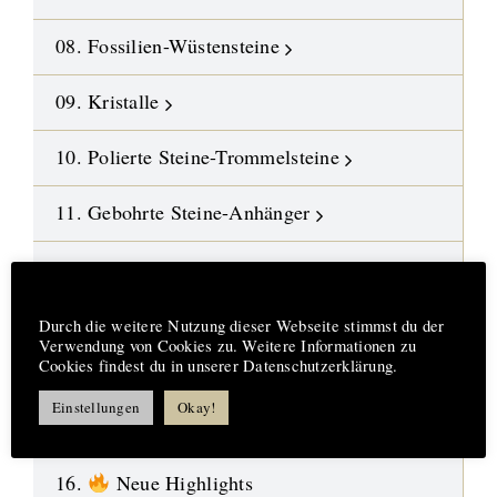
08. Fossilien-Wüstensteine
09. Kristalle
10. Polierte Steine-Trommelsteine
11. Gebohrte Steine-Anhänger
12. Edelstein-Ketten und Malas
Hinweis
13. DIY-Schmuckteile
Durch die weitere Nutzung dieser Webseite stimmst du der
Verwendung von Cookies zu. Weitere Informationen zu
Cookies findest du in unserer Datenschutzerklärung.
14. Symbol-Schmuck
Einstellungen
Okay!
15. Design-Engel aus Fusingglas
16.
Neue Highlights