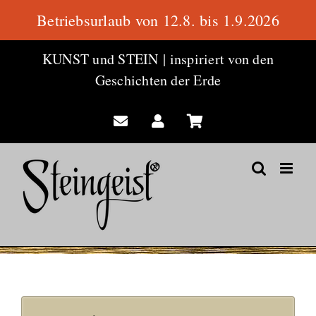
Betriebsurlaub von 12.8. bis 1.9.2026
Zum
KUNST und STEIN
|
inspiriert von den
Inhalt
Geschichten der Erde
springen