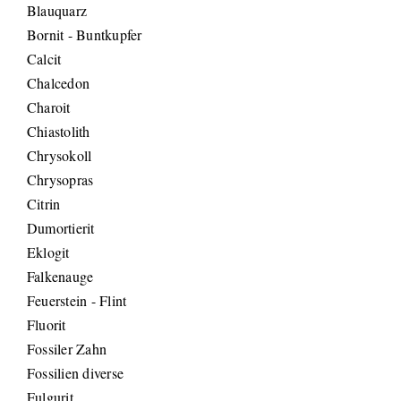
Blauquarz
Bornit - Buntkupfer
Calcit
Chalcedon
Charoit
Chiastolith
Chrysokoll
Chrysopras
Citrin
Dumortierit
Eklogit
Falkenauge
Feuerstein - Flint
Fluorit
Fossiler Zahn
Fossilien diverse
Fulgurit