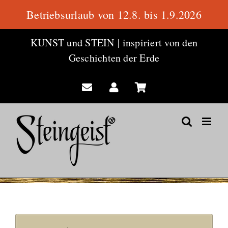
Betriebsurlaub von 12.8. bis 1.9.2026
Zum
KUNST und STEIN
|
inspiriert von den
Inhalt
Geschichten der Erde
springen