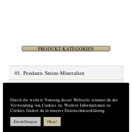
PRODUKT-KATEGORIEN
01. Pendants Steine-Mineralien
02. Pendants Naturkristalle-Amulette
Hinweis
Durch die weitere Nutzung dieser Webseite stimmst du der
03. Pendants Fossilien-Wüstensteine
Verwendung von Cookies zu. Weitere Informationen zu
Cookies findest du in unserer Datenschutzerklärung.
04. Edelstein-Armbänder
Einstellungen
Okay!
05. Ketten-Bänder-Halsreifen