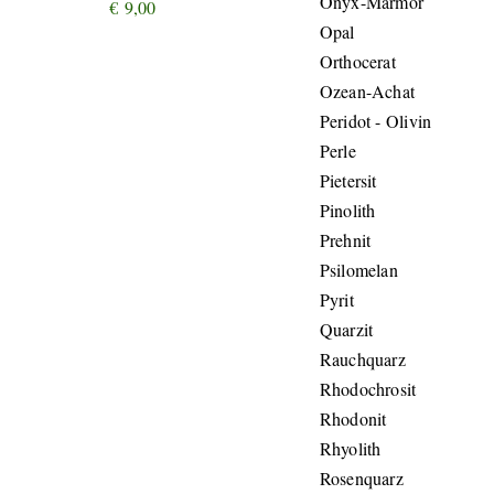
Onyx-Marmor
€
9,00
Opal
Orthocerat
Ozean-Achat
Peridot - Olivin
Perle
Pietersit
Pinolith
Prehnit
Psilomelan
Pyrit
Quarzit
Rauchquarz
Rhodochrosit
Rhodonit
Rhyolith
Rosenquarz