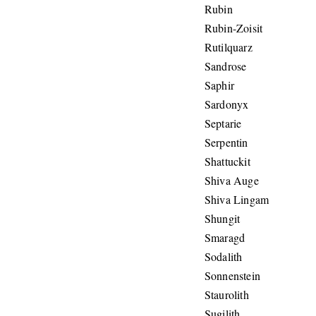
Rubin
Rubin-Zoisit
Rutilquarz
Sandrose
Saphir
Sardonyx
Septarie
Serpentin
Shattuckit
Shiva Auge
Shiva Lingam
Shungit
Smaragd
Sodalith
Sonnenstein
Staurolith
Sugilith