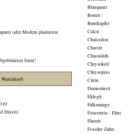
Blauquarz
Bornit -
Buntkupfer
Calcit
mputer oder Modem platzieren
Chalcedon
Charoit
Chiastolith
abgebildeten Stein!
Chrysokoll
Chrysopras
n Warenkorb
Citrin
Dumortierit
Eklogit
010
Falkenauge
d Dravit)
Feuerstein - Flint
Fluorit
Fossiler Zahn