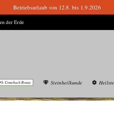
Betriebsurlaub von 12.8. bis 1.9.2026
ten der Erde
Steinheilkunde
Heilst
0% Comeback-Bonus