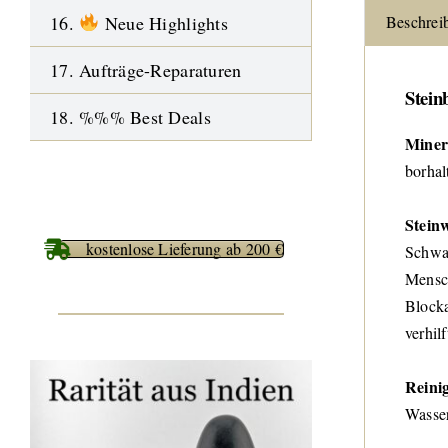
16.
Neue Highlights
Beschrei
17. Aufträge-Reparaturen
Stein
18. %%% Best Deals
Miner
borhal
Stein
kostenlose Lieferung ab 200 €
Schwar
Mensch
Blocka
verhil
Reini
Wasser