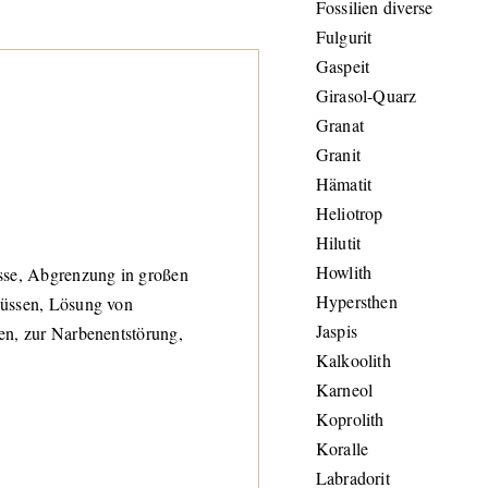
Fossilien diverse
Fulgurit
Gaspeit
Girasol-Quarz
Granat
Granit
Hämatit
Heliotrop
Hilutit
Howlith
sse, Abgrenzung in großen
Hypersthen
hüssen, Lösung von
Jaspis
en, zur Narbenentstörung,
Kalkoolith
Karneol
Koprolith
Koralle
Labradorit