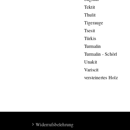
Tektit
Thulit
Tigerauge
Tsesit
Türkis
Turmalin
Turmalin - Schörl
Unakit
Variscit
versteinertes Holz
Widerrufsbelehrung