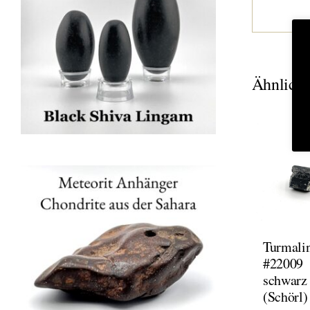
Ähnliche
Turmali
#22009
schwarz
(Schörl)