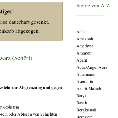
Steine von A-Z
tiger!
eise dauerhaft gesenkt.
nkorb abgezogen.
Achat
Amazonit
Amethyst
Ammonit
warz (Schörl)
Apatit
Aqua/Angel Aura
Aquamarin
Aventurin
zstein zur Abgrenzung und gegen
Azurit-Malachit
Baryt
Basalt
rl-Rohstein
Bergkristall
öseln oder Ablösen von Schichten!
Bernstein