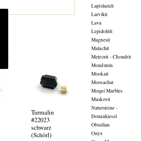
Lapislazuli
Larvikit
Lava
Lepidolith
Magnesit
Malachit
Meteorit - Chondrit
Mondstein
Mookait
Moosachat
Moqui Marbles
Muskovit
Natursteine -
Turmalin
Donaukiesel
#22023
Obsidian
schwarz
Onyx
(Schörl)